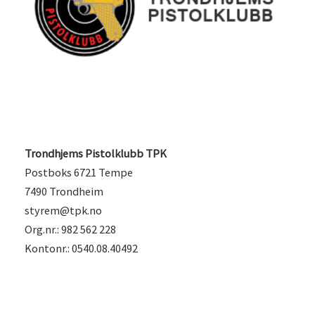
Trondhjems Pistolklubb TPK
Postboks 6721 Tempe
7490 Trondheim
styrem@tpk.no
Org.nr.: 982 562 228
Kontonr.: 0540.08.40492