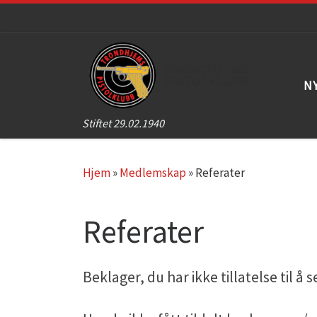
Skip to content
N
Stiftet 29.02.1940
Hjem
»
Medlemskap
»
Referater
Referater
Beklager, du har ikke tillatelse til å