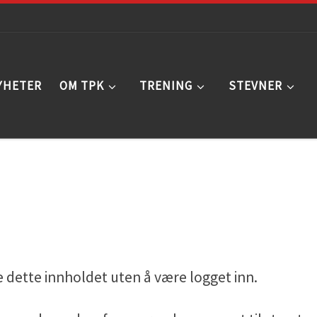
YHETER
OM TPK
TRENING
STEVNER
 se dette innholdet uten å være logget inn.