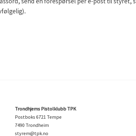
assord, send en forespørsel per e-post til styret, s
følgelig).
Trondhjems Pistolklubb TPK
Postboks 6721 Tempe
7490 Trondheim
styrem@tpk.no