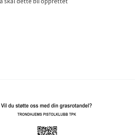
å skal dette bli opprettet