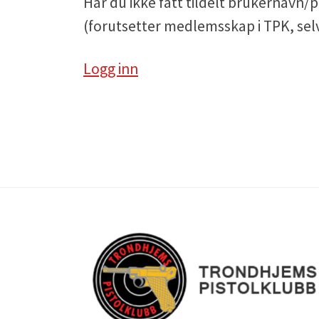
Har du ikke fått tildelt brukernavn/p
(forutsetter medlemsskap i TPK, selv
Logg inn