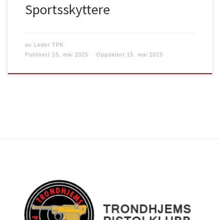
Sportsskyttere
av
Leder TPK
Publisert
15. mai 2025
Oppdatert
15. mai 2025