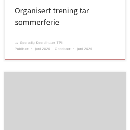
Organisert trening tar
sommerferie
av
Sportslig Koordinator TPK
Publisert
4. juni 2026
Oppdatert
4. juni 2026
Hei alle dommere og funksjonærer! Den 27. juli – 01.
august arrangeres det NM i feltpistol på Oppdal, og
TPK har sagt at vi skal ta ansvaret for en (kanskje to?)
standplasser under årets NM. Dette betyr at vi
trenger hjelp til å få dette til å gå rundt. I første
omgang ser hvor mange personer vi klarer å få til
som kan stille hele uken, men kan du bare noen av