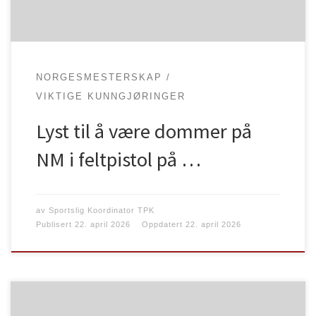
dagene så si […]
NORGESMESTERSKAP
VIKTIGE KUNNGJØRINGER
Lyst til å være dommer på
NM i feltpistol på …
av
Sportslig Koordinator TPK
Publisert
22. april 2026
Oppdatert
22. april 2026
Breddeidrettskomiteen i Norges