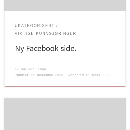
og trykk følger. Den gamle Facebook siden blir
avsluttet i Mai 2026 Styret.
UKATEGORISERT
VIKTIGE KUNNGJØRINGER
Ny Facebook side.
av
Jan Tore Trøan
Publisert
14. desember 2025
Oppdatert
18. mars 2026
Fremtiden har ankommet til luftbanen. De nye 3D-