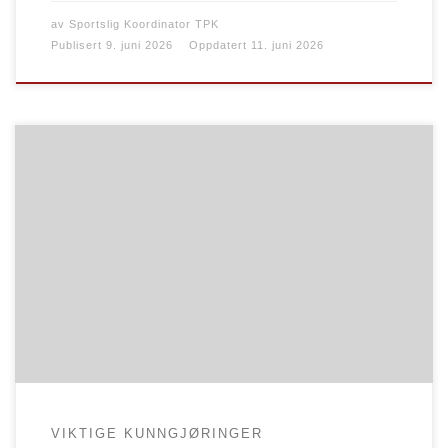
av
Sportslig Koordinator TPK
Publisert
9. juni 2026
Oppdatert
11. juni 2026
De fleste av våre organiserte treningsgrupper tar i
disse tider sommerferie. Oppdatert informasjon om
hvilke grupper som har tatt ferie og når man kan
forventre oppstart igjen finner man her
VIKTIGE KUNNGJØRINGER