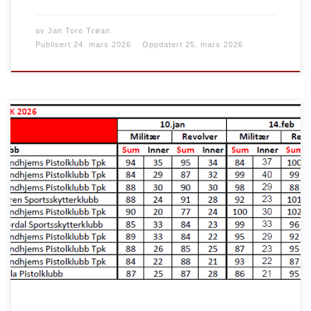
av
Jan Tore Trøan
Publisert
24. mars 2026
Oppdatert
25. mars 2026
Årets Vinterfelt samlet totalt 105 skyttere fordelt på
324 starter.