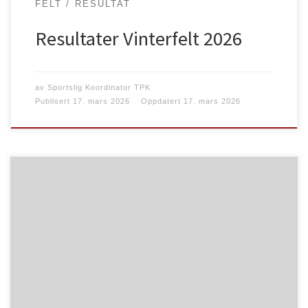
FELT
RESULTAT
Resultater Vinterfelt 2026
av
Sportslig Koordinator TPK
Publisert
17. mars 2026
Oppdatert
17. mars 2026
Styret i TPK lanserer ny Facebook side for klubbens
medlemmer og følgere. Dette er en side som styret i
TPK bruker som info kanal for informasjon og
sportslige arrangement/resultater
https://www.facebook.com/p/Trondhjems-
Pistolklubb-TPK-61585165461612 Facebook side er
opprettet som idrettslag så her er det bare å gå inn