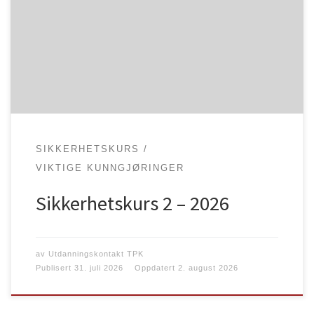
dager, lørdag 12.9 og søndag 13.9, og avholdes på
klubbens innendørsbane på Buran. Pris: 2970,-
Lørdag 12.9. – Alle. – 11.00 – 16.00Søndag 13.9. –
Kurset deles inn i 3 grupper. Gr. 1: 11.00 –
13.00 […]
SIKKERHETSKURS
VIKTIGE KUNNGJØRINGER
Sikkerhetskurs 2 – 2026
av
Utdanningskontakt TPK
Publisert
31. juli 2026
Oppdatert
2. august 2026