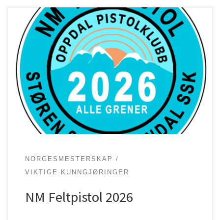
Felt NM 2026 holdes den 27. juli – 01. august på
Oppdal. Skjema for intern påmelding for TPKs
skyttere som skyter for TPK finner man her
https://forms.cloud.microsoft/e/JS0Ctkf0N8 Frist for
intern påmelding er 23.06.2026 kl. 20:00
NORGESMESTERSKAP
VIKTIGE KUNNGJØRINGER
NM Feltpistol 2026