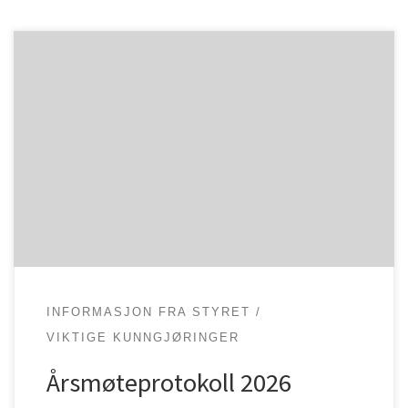
Da er årsmøteprotokoll for 2026 lastet opp og ligger
tilgjengelig for klubbens medlemmer, Denne finner
dere under referater, obs innlogging kreves.
INFORMASJON FRA STYRET
VIKTIGE KUNNGJØRINGER
Årsmøteprotokoll 2026