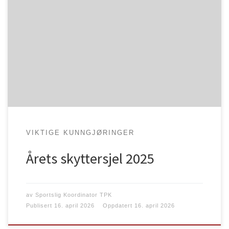
Sportsskytterforbund har tildelt prisen som «Årets
skyttersjel 2025» til Bjørn Teigseth, Trondhjems
pistolklubb. Prisen er planlagt overrekt på Einar
Wold`s minnestevne den 6 mai. Vi gratulerer Bjørn på
vegne av Trondhjems pistolklubb og skyttermiljøet
med velfortjent pris.
VIKTIGE KUNNGJØRINGER
Årets skyttersjel 2025
av
Sportslig Koordinator TPK
Publisert
16. april 2026
Oppdatert
16. april 2026