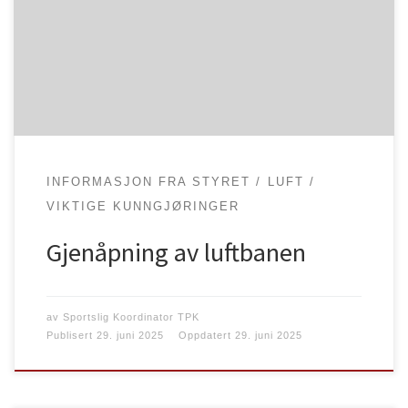
Score-skivene er ferdig montert og operative. Banen
er nå gjenåpnet.
INFORMASJON FRA STYRET
LUFT
VIKTIGE KUNNGJØRINGER
Gjenåpning av luftbanen
av
Sportslig Koordinator TPK
Publisert
29. juni 2025
Oppdatert
29. juni 2025