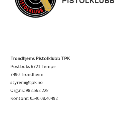
Trondhjems Pistolklubb TPK
Postboks 6721 Tempe
7490 Trondheim
styrem@tpk.no
Org.nr.: 982 562 228
Kontonr.: 0540.08.40492