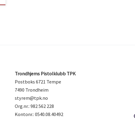
Trondhjems Pistolklubb TPK
Postboks 6721 Tempe
7490 Trondheim
styrem@tpk.no
Org.nr.: 982 562 228
Kontonr.: 0540.08.40492