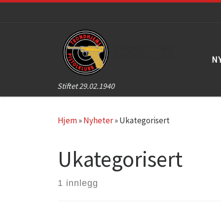
Skip to content
N
Stiftet 29.02.1940
Hjem
»
Nyheter
»
Ukategorisert
Ukategorisert
1 innlegg