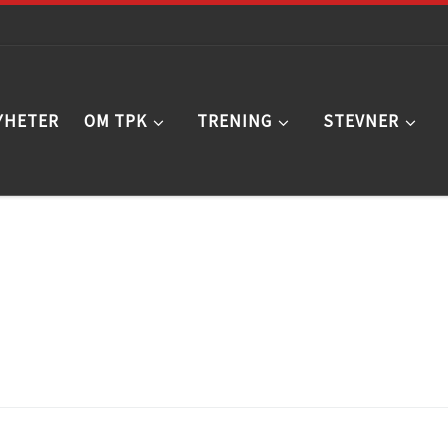
YHETER
OM TPK
TRENING
STEVNER