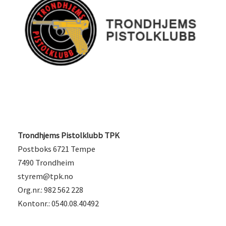
Trondhjems Pistolklubb TPK
Postboks 6721 Tempe
7490 Trondheim
styrem@tpk.no
Org.nr.: 982 562 228
Kontonr.: 0540.08.40492