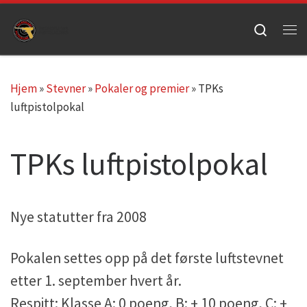
Skip to content
Search
Me
Hjem
»
Stevner
»
Pokaler og premier
»
TPKs
luftpistolpokal
TPKs luftpistolpokal
Nye statutter fra 2008
Pokalen settes opp på det første luftstevnet
etter 1. september hvert år.
Respitt: Klasse A: 0 poeng, B: + 10 poeng, C: +